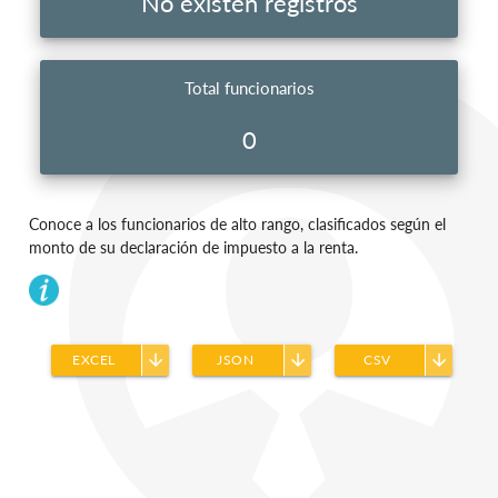
No existen registros
Total funcionarios
0
Conoce a los funcionarios de alto rango, clasificados según el
monto de su declaración de impuesto a la renta.
arrow_downward
arrow_downward
arrow_downward
EXCEL
JSON
CSV