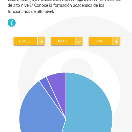
de alto nivel?/ Conoce la formación académica de los
funcionarios de alto nivel.
arrow_downward
arrow_downward
arrow_downward
EXCEL
JSON
CSV